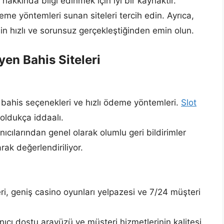
 hakkında bilgi edinmek için iyi bir kaynaktır.
me yöntemleri sunan siteleri tercih edin. Ayrıca,
in hızlı ve sorunsuz gerçekleştiğinden emin olun.
en Bahis Siteleri
 bahis seçenekleri ve hızlı ödeme yöntemleri.
Slot
ldukça iddaalı.
nıcılarından genel olarak olumlu geri bildirimler
arak değerlendiriliyor.
i, geniş casino oyunları yelpazesi ve 7/24 müşteri
anıcı dostu arayüzü ve müşteri hizmetlerinin kalitesi