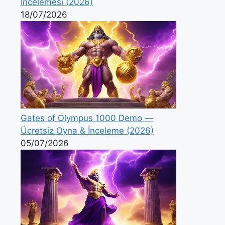
İncelemesi (2026)
18/07/2026
Gates of Olympus 1000 Demo —
Ücretsiz Oyna & İnceleme (2026)
05/07/2026