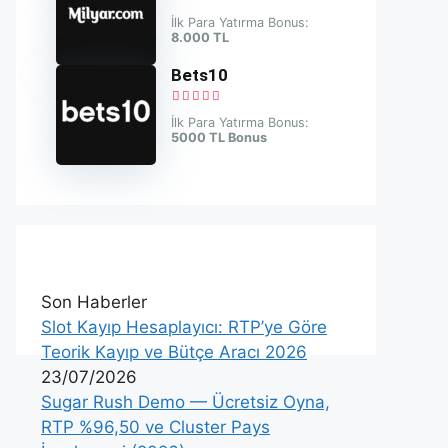
İlk Para Yatırma Bonus:
8.000 TL
Bets10
İlk Para Yatırma Bonus:
5000 TL Bonus
Son Haberler
Slot Kayıp Hesaplayıcı: RTP’ye Göre
Teorik Kayıp ve Bütçe Aracı 2026
23/07/2026
Sugar Rush Demo — Ücretsiz Oyna,
RTP %96,50 ve Cluster Pays