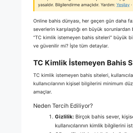
yasaldır. Bilgilendirme amaçlıdır. Yardım:
Yeşilay
·
Online bahis dünyası, her geçen gün daha fazl
severlerin karşılaştığı en büyük sorunlardan bi
“TC kimlik istemeyen bahis siteleri” büyük bi
ve güvenilir mi? İşte tüm detaylar.
TC Kimlik İstemeyen Bahis Si
TC kimlik istemeyen bahis siteleri, kullanıcıl
kullanıcılarının kişisel bilgilerini minimum d
amaçlar.
Neden Tercih Ediliyor?
Gizlilik:
Birçok bahis sever, kişise
kullanıcılarının kimlik bilgilerini 