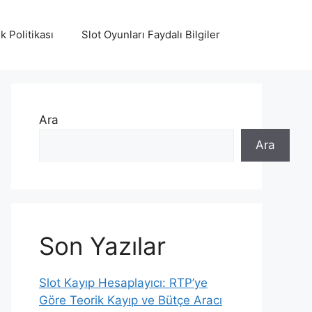
ik Politikası
Slot Oyunları Faydalı Bilgiler
Ara
Ara
Son Yazılar
Slot Kayıp Hesaplayıcı: RTP’ye
Göre Teorik Kayıp ve Bütçe Aracı