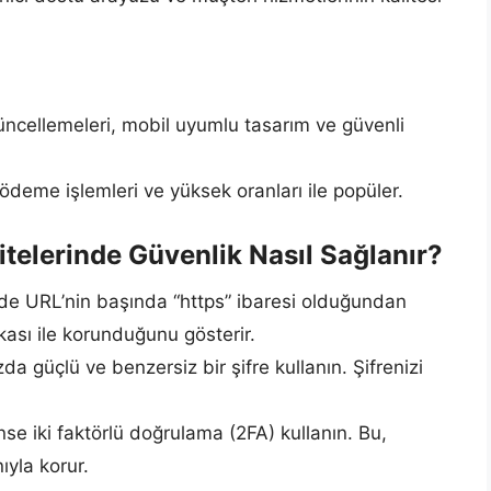
üncellemeleri, mobil uyumlu tasarım ve güvenli
 ödeme işlemleri ve yüksek oranları ile popüler.
telerinde Güvenlik Nasıl Sağlanır?
zde URL’nin başında “https” ibaresi olduğundan
ikası ile korunduğunu gösterir.
a güçlü ve benzersiz bir şifre kullanın. Şifrenizi
 iki faktörlü doğrulama (2FA) kullanın. Bu,
ıyla korur.