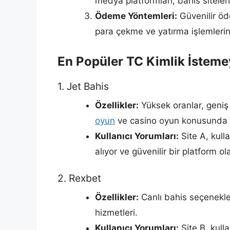
medya platformları, bahis siteleri
Ödeme Yöntemleri:
Güvenilir öde
para çekme ve yatırma işlemlerin
En Popüler TC Kimlik İstemey
1. Jet Bahis
Özellikler:
Yüksek oranlar, geniş
oyun
ve casino oyun konusunda o
Kullanıcı Yorumları:
Site A, kulla
alıyor ve güvenilir bir platform ol
2. Rexbet
Özellikler:
Canlı bahis seçenekler
hizmetleri.
Kullanıcı Yorumları:
Site B, kull