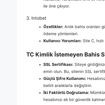
ile öne çıkıyor.
3. Intobet
Özellikler:
Anlık bahis oranları g
ödeme yöntemleri.
Kullanıcı Yorumları:
Site C, hızlı
TC Kimlik İstemeyen Bahis Si
SSL Sertifikası:
Siteye girdiğini
emin olun. Bu, sitenin SSL sertif
Güçlü Şifre Kullanımı:
Hesabınızd
belirli aralıklarla değiştirin.
İki Faktörlü Doğrulama:
Mümkünse
hesabınızı ek bir güvenlik katman