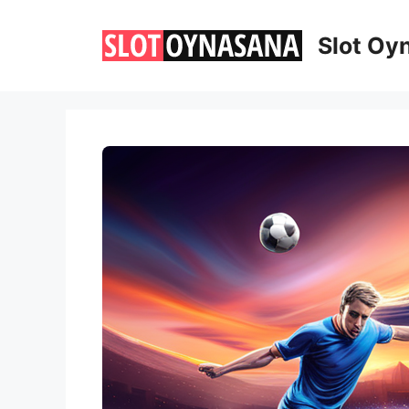
İçeriğe
atla
Slot Oy