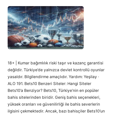
18+ | Kumar bağımlılık riski taşır ve kazanç garantisi
değildir. Türkiye’de yalnızca devlet kontrollü oyunlar
yasaldır. Bilgilendirme amaçlıdır. Yardım: Yeşilay ·
ALO 191. Bets10 Benzeri Siteler: Hangi Siteler
Bets10’a Benziyor? Bets10, Türkiye’nin en popüler
bahis sitelerinden biridir. Geniş bahis seçenekleri,
yüksek oranları ve güvenilirliği ile bahis severlerin
ilgisini çekmektedir. Ancak, bazı bahisçiler Bets10’un