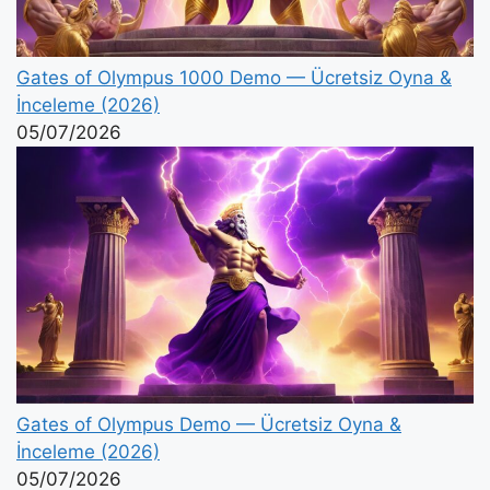
Gates of Olympus 1000 Demo — Ücretsiz Oyna &
İnceleme (2026)
05/07/2026
Gates of Olympus Demo — Ücretsiz Oyna &
İnceleme (2026)
05/07/2026