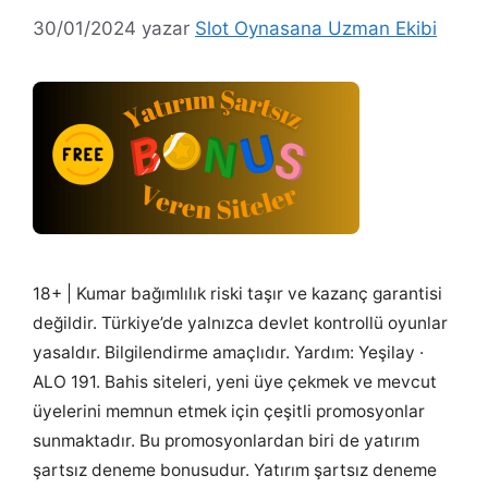
30/01/2024
yazar
Slot Oynasana Uzman Ekibi
18+ | Kumar bağımlılık riski taşır ve kazanç garantisi
değildir. Türkiye’de yalnızca devlet kontrollü oyunlar
yasaldır. Bilgilendirme amaçlıdır. Yardım: Yeşilay ·
ALO 191. Bahis siteleri, yeni üye çekmek ve mevcut
üyelerini memnun etmek için çeşitli promosyonlar
sunmaktadır. Bu promosyonlardan biri de yatırım
şartsız deneme bonusudur. Yatırım şartsız deneme