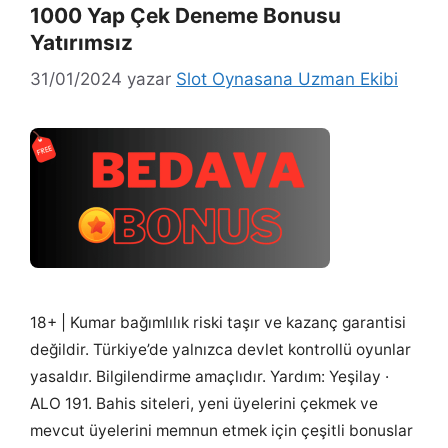
1000 Yap Çek Deneme Bonusu
Yatırımsız
31/01/2024
yazar
Slot Oynasana Uzman Ekibi
18+ | Kumar bağımlılık riski taşır ve kazanç garantisi
değildir. Türkiye’de yalnızca devlet kontrollü oyunlar
yasaldır. Bilgilendirme amaçlıdır. Yardım: Yeşilay ·
ALO 191. Bahis siteleri, yeni üyelerini çekmek ve
mevcut üyelerini memnun etmek için çeşitli bonuslar