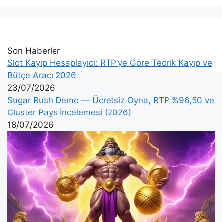
Son Haberler
Slot Kayıp Hesaplayıcı: RTP’ye Göre Teorik Kayıp ve
Bütçe Aracı 2026
23/07/2026
Sugar Rush Demo — Ücretsiz Oyna, RTP %96,50 ve
Cluster Pays İncelemesi (2026)
18/07/2026