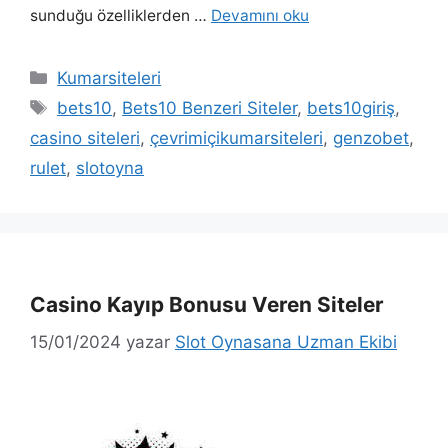
sunduğu özelliklerden …
Devamını oku
Kategoriler
Kumarsiteleri
Etiketler
bets10
,
Bets10 Benzeri Siteler
,
bets10giriş
,
casino siteleri
,
çevrimiçikumarsiteleri
,
genzobet
,
rulet
,
slotoyna
Casino Kayıp Bonusu Veren Siteler
15/01/2024
yazar
Slot Oynasana Uzman Ekibi