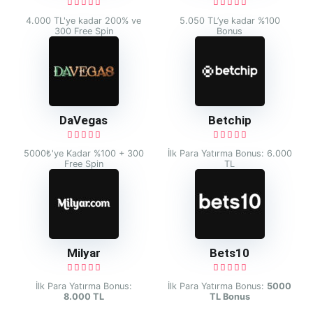
4.000 TL'ye kadar 200% ve
5.050 TL’ye kadar %100
300 Free Spin
Bonus
DaVegas
Betchip
5000₺'ye Kadar %100 + 300
İlk Para Yatırma Bonus: 6.000
Free Spin
TL
Milyar
Bets10
İlk Para Yatırma Bonus:
İlk Para Yatırma Bonus:
5000
8.000 TL
TL Bonus