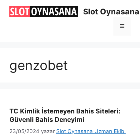
İçeriğe
Slot Oynasana
atla
Menü
genzobet
TC Kimlik İstemeyen Bahis Siteleri:
Güvenli Bahis Deneyimi
23/05/2024
yazar
Slot Oynasana Uzman Ekibi