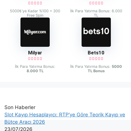
5000₺'ye Kadar %100 + 300
İlk Para Yatırma Bonus: 6.000
Free Spin
TL
Milyar
Bets10
İlk Para Yatırma Bonus:
İlk Para Yatırma Bonus:
5000
8.000 TL
TL Bonus
Son Haberler
Slot Kayıp Hesaplayıcı: RTP’ye Göre Teorik Kayıp ve
Bütçe Aracı 2026
23/07/2026