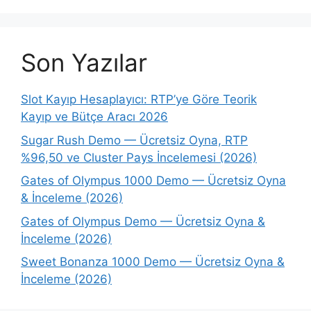
Son Yazılar
Slot Kayıp Hesaplayıcı: RTP’ye Göre Teorik
Kayıp ve Bütçe Aracı 2026
Sugar Rush Demo — Ücretsiz Oyna, RTP
%96,50 ve Cluster Pays İncelemesi (2026)
Gates of Olympus 1000 Demo — Ücretsiz Oyna
& İnceleme (2026)
Gates of Olympus Demo — Ücretsiz Oyna &
İnceleme (2026)
Sweet Bonanza 1000 Demo — Ücretsiz Oyna &
İnceleme (2026)