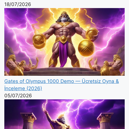
18/07/2026
Gates of Olympus 1000 Demo — Ücretsiz Oyna &
İnceleme (2026)
05/07/2026