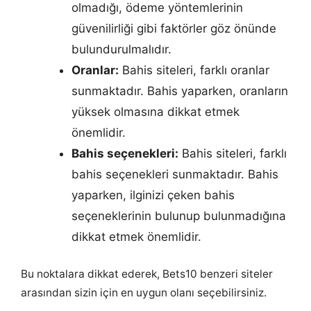
olmadığı, ödeme yöntemlerinin
güvenilirliği gibi faktörler göz önünde
bulundurulmalıdır.
Oranlar:
Bahis siteleri, farklı oranlar
sunmaktadır. Bahis yaparken, oranların
yüksek olmasına dikkat etmek
önemlidir.
Bahis seçenekleri:
Bahis siteleri, farklı
bahis seçenekleri sunmaktadır. Bahis
yaparken, ilginizi çeken bahis
seçeneklerinin bulunup bulunmadığına
dikkat etmek önemlidir.
Bu noktalara dikkat ederek, Bets10 benzeri siteler
arasından sizin için en uygun olanı seçebilirsiniz.