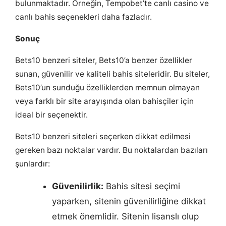
bulunmaktadır. Örneğin, Tempobet’te canlı casino ve
canlı bahis seçenekleri daha fazladır.
Sonuç
Bets10 benzeri siteler, Bets10’a benzer özellikler
sunan, güvenilir ve kaliteli bahis siteleridir. Bu siteler,
Bets10’un sunduğu özelliklerden memnun olmayan
veya farklı bir site arayışında olan bahisçiler için
ideal bir seçenektir.
Bets10 benzeri siteleri seçerken dikkat edilmesi
gereken bazı noktalar vardır. Bu noktalardan bazıları
şunlardır:
Güvenilirlik:
Bahis sitesi seçimi
yaparken, sitenin güvenilirliğine dikkat
etmek önemlidir. Sitenin lisanslı olup