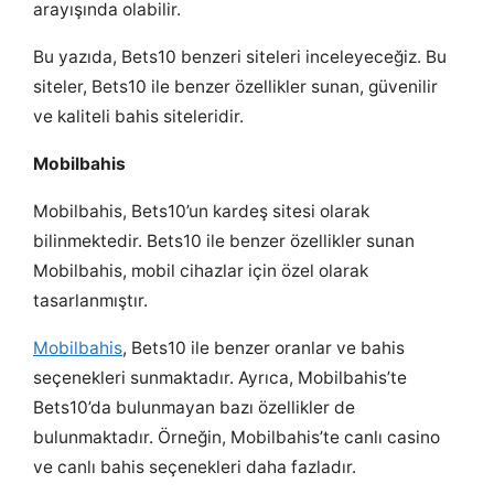
arayışında olabilir.
Bu yazıda, Bets10 benzeri siteleri inceleyeceğiz. Bu
siteler, Bets10 ile benzer özellikler sunan, güvenilir
ve kaliteli bahis siteleridir.
Mobilbahis
Mobilbahis, Bets10’un kardeş sitesi olarak
bilinmektedir. Bets10 ile benzer özellikler sunan
Mobilbahis, mobil cihazlar için özel olarak
tasarlanmıştır.
Mobilbahis
, Bets10 ile benzer oranlar ve bahis
seçenekleri sunmaktadır. Ayrıca, Mobilbahis’te
Bets10’da bulunmayan bazı özellikler de
bulunmaktadır. Örneğin, Mobilbahis’te canlı casino
ve canlı bahis seçenekleri daha fazladır.