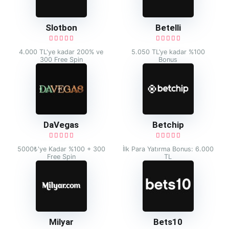
Slotbon
Betelli
4.000 TL'ye kadar 200% ve
5.050 TL’ye kadar %100
300 Free Spin
Bonus
DaVegas
Betchip
5000₺'ye Kadar %100 + 300
İlk Para Yatırma Bonus: 6.000
Free Spin
TL
Milyar
Bets10