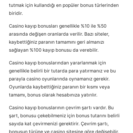
tutmak için kullandığı en popüler bonus türlerinden
biridir.
Casino kayıp bonusları genellikle %10 ile %50
arasında değişen oranlarda verilir. Bazı siteler,
kaybettiğiniz paranın tamamını geri almanızı
sağlayan %100 kayıp bonusu da verebilir.
Casino kayıp bonuslarından yararlanmak için
genellikle belirli bir tutarda para yatırmanız ve bu
parayla casino oyunlarında oynamanız gerekir.
Oyunlarda kaybettiğiniz paranın bir kısmı veya
tamamı, bonus olarak hesabınıza yatırılır.
Casino kayıp bonuslarının çevrim şartı vardır. Bu
şart, bonusu çekebilmeniz için bonus tutarını belirli
sayıda kat çevirmenizi gerektirir. Çevrim şartı,
bonusun türüne ve casino sitesine göre değişebilir.