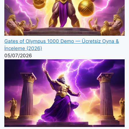
Gates of Olympus 1000 Demo — Ücretsiz Oyna &
İnceleme (2026)
05/07/2026