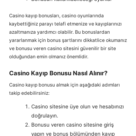
Casino kayıp bonusları, casino oyunlarında
kaybettiğiniz parayı telafi etmenize ve kayıplarınızı
azaltmanıza yardımcı olabilir. Bu bonuslardan
yararlanmak için bonus şartlarını dikkatlice okumanız
ve bonusu veren casino sitesini güvenilir bir site
olduğundan emin olmanız önemlidir.
Casino Kayıp Bonusu Nasıl Alınır?
Casino kayıp bonusu almak için aşağıdaki adımları
takip edebilirsiniz:
Casino sitesine üye olun ve hesabınızı
doğrulayın.
Bonusu veren casino sitesine giriş
yapın ve bonus bölümünden kayıp