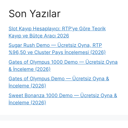
Son Yazılar
Slot Kayıp Hesaplayıcı: RTP’ye Göre Teorik
Kayıp ve Bütçe Aracı 2026
Sugar Rush Demo — Ücretsiz Oyna, RTP
%96,50 ve Cluster Pays İncelemesi (2026)
Gates of Olympus 1000 Demo — Ücretsiz Oyna
& İnceleme (2026)
Gates of Olympus Demo — Ücretsiz Oyna &
İnceleme (2026)
Sweet Bonanza 1000 Demo — Ücretsiz Oyna &
İnceleme (2026)