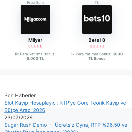
Free Spin
TL
Milyar
Bets10
İlk Para Yatırma Bonus:
İlk Para Yatırma Bonus:
5000
8.000 TL
TL Bonus
Son Haberler
Slot Kayıp Hesaplayıcı: RTP’ye Göre Teorik Kayıp ve
Bütçe Aracı 2026
23/07/2026
Sugar Rush Demo — Ücretsiz Oyna, RTP %96,50 ve