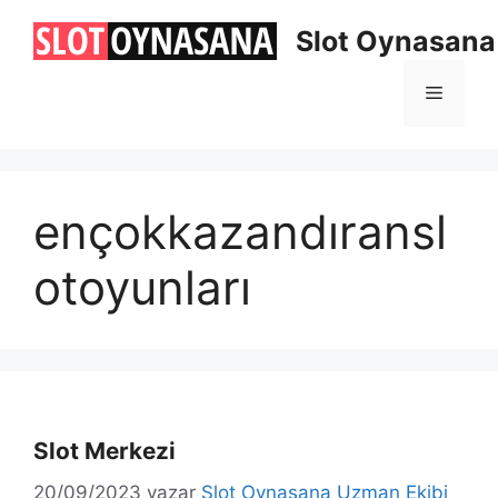
İçeriğe
Slot Oynasana
atla
Menü
ençokkazandıransl
otoyunları
Slot Merkezi
20/09/2023
yazar
Slot Oynasana Uzman Ekibi