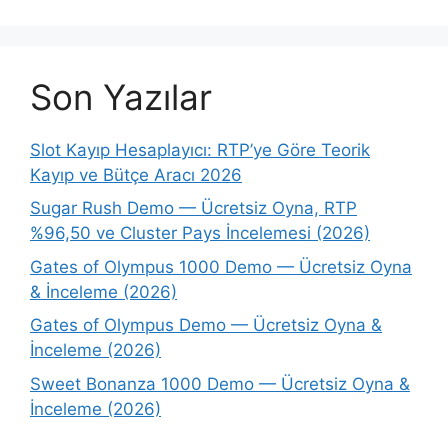
Son Yazılar
Slot Kayıp Hesaplayıcı: RTP’ye Göre Teorik
Kayıp ve Bütçe Aracı 2026
Sugar Rush Demo — Ücretsiz Oyna, RTP
%96,50 ve Cluster Pays İncelemesi (2026)
Gates of Olympus 1000 Demo — Ücretsiz Oyna
& İnceleme (2026)
Gates of Olympus Demo — Ücretsiz Oyna &
İnceleme (2026)
Sweet Bonanza 1000 Demo — Ücretsiz Oyna &
İnceleme (2026)