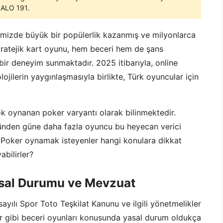
 ALO 191.
emizde büyük bir popülerlik kazanmış ve milyonlarca
tratejik kart oyunu, hem beceri hem de şans
bir deneyim sunmaktadır. 2025 itibarıyla, online
ojilerin yaygınlaşmasıyla birlikte, Türk oyuncular için
k oynanan poker varyantı olarak bilinmektedir.
ünden güne daha fazla oyuncu bu heyecan verici
s Poker oynamak isteyenler hangi konulara dikkat
abilirler?
asal Durumu ve Mevzuat
sayılı Spor Toto Teşkilat Kanunu ve ilgili yönetmelikler
 gibi beceri oyunları konusunda yasal durum oldukça