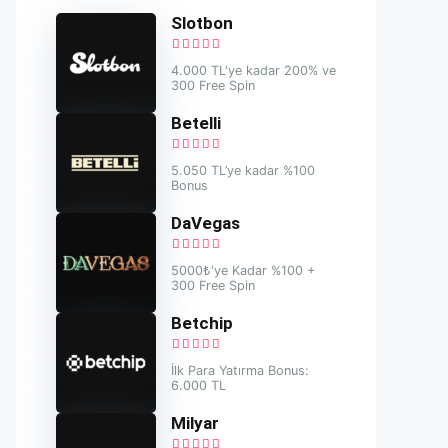
Slotbon
4.000 TL'ye kadar 200% ve
300 Free Spin
Betelli
5.050 TL’ye kadar %100
Bonus
DaVegas
5000₺'ye Kadar %100 +
300 Free Spin
Betchip
İlk Para Yatırma Bonus:
6.000 TL
Milyar