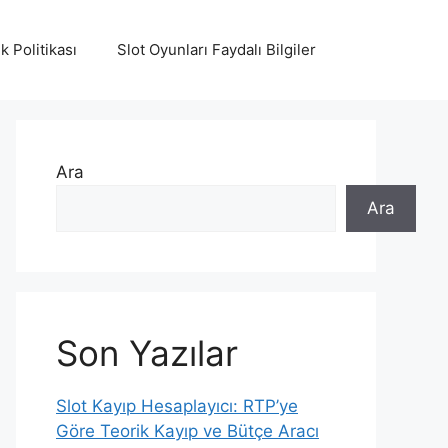
ik Politikası
Slot Oyunları Faydalı Bilgiler
Ara
Ara
Son Yazılar
Slot Kayıp Hesaplayıcı: RTP’ye
Göre Teorik Kayıp ve Bütçe Aracı