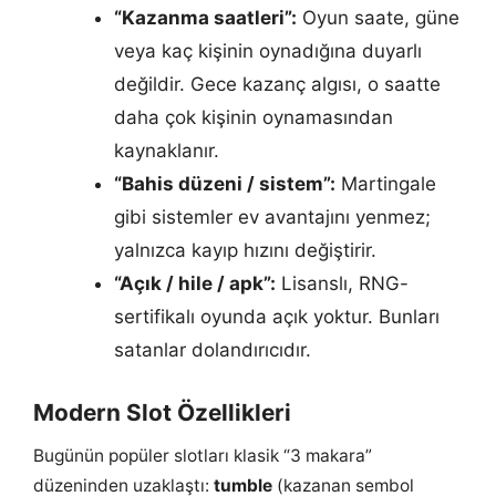
“Kazanma saatleri”:
Oyun saate, güne
veya kaç kişinin oynadığına duyarlı
değildir. Gece kazanç algısı, o saatte
daha çok kişinin oynamasından
kaynaklanır.
“Bahis düzeni / sistem”:
Martingale
gibi sistemler ev avantajını yenmez;
yalnızca kayıp hızını değiştirir.
“Açık / hile / apk”:
Lisanslı, RNG-
sertifikalı oyunda açık yoktur. Bunları
satanlar dolandırıcıdır.
Modern Slot Özellikleri
Bugünün popüler slotları klasik “3 makara”
düzeninden uzaklaştı:
tumble
(kazanan sembol