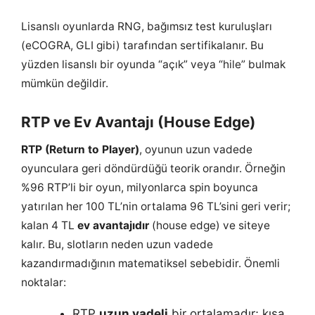
Lisanslı oyunlarda RNG, bağımsız test kuruluşları
(eCOGRA, GLI gibi) tarafından sertifikalanır. Bu
yüzden lisanslı bir oyunda “açık” veya “hile” bulmak
mümkün değildir.
RTP ve Ev Avantajı (House Edge)
RTP (Return to Player)
, oyunun uzun vadede
oyunculara geri döndürdüğü teorik orandır. Örneğin
%96 RTP’li bir oyun, milyonlarca spin boyunca
yatırılan her 100 TL’nin ortalama 96 TL’sini geri verir;
kalan 4 TL
ev avantajıdır
(house edge) ve siteye
kalır. Bu, slotların neden uzun vadede
kazandırmadığının matematiksel sebebidir. Önemli
noktalar:
RTP
uzun vadeli
bir ortalamadır; kısa