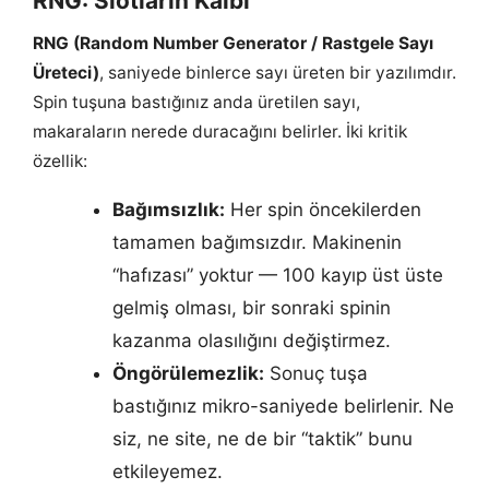
RNG: Slotların Kalbi
RNG (Random Number Generator / Rastgele Sayı
Üreteci)
, saniyede binlerce sayı üreten bir yazılımdır.
Spin tuşuna bastığınız anda üretilen sayı,
makaraların nerede duracağını belirler. İki kritik
özellik:
Bağımsızlık:
Her spin öncekilerden
tamamen bağımsızdır. Makinenin
“hafızası” yoktur — 100 kayıp üst üste
gelmiş olması, bir sonraki spinin
kazanma olasılığını değiştirmez.
Öngörülemezlik:
Sonuç tuşa
bastığınız mikro-saniyede belirlenir. Ne
siz, ne site, ne de bir “taktik” bunu
etkileyemez.