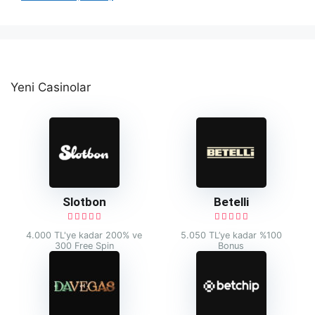
Yeni Casinolar
Slotbon
Betelli
4.000 TL'ye kadar 200% ve
5.050 TL’ye kadar %100
300 Free Spin
Bonus