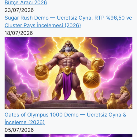
Bütçe Aracı 2026
23/07/2026
Sugar Rush Demo — Ücretsiz Oyna, RTP %96,50 ve
Cluster Pays İncelemesi (2026)
18/07/2026
Gates of Olympus 1000 Demo — Ücretsiz Oyna &
İnceleme (2026)
05/07/2026