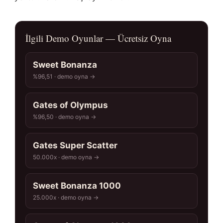
İlgili Demo Oyunlar — Ücretsiz Oyna
Sweet Bonanza
%96,51 · demo oyna →
Gates of Olympus
%96,50 · demo oyna →
Gates Super Scatter
50.000x · demo oyna →
Sweet Bonanza 1000
25.000x · demo oyna →