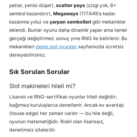
patlar, yenisi düşer),
scatter pays
(çizgi yok, 8+
sembol kazandırır),
Megaways
(117.649’a kadar
kazanma yolu) ve
çarpan sembolleri
gibi mekanikler
eklendi. Bunlar oyunu daha dinamik yapar ama temel
gerçeği değiştirmez: sonuç yine RNG ile belirlenir. Bu
mekanikleri
demo slot oyunları
sayfamızda ücretsiz
deneyebilirsiniz.
Sık Sorulan Sorular
Slot makineleri hileli mi?
Lisanslı ve RNG-sertifikalı oyunlar hileli değildir;
bağımsız kuruluşlarca denetlenir. Ancak ev avantajı
(house edge) her zaman vardır — bu hile değil,
oyunun matematiğidir. Riskli olan lisanssız,
denetimsiz sitelerdir.