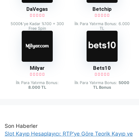
DaVegas
Betchip
5000₺'ye Kadar %100 + 300
İlk Para Yatırma Bonus: 6.000
Free Spin
TL
Milyar
Bets10
İlk Para Yatırma Bonus:
İlk Para Yatırma Bonus:
5000
8.000 TL
TL Bonus
Son Haberler
Slot Kayıp Hesaplayıcı: RTP’ye Göre Teorik Kayıp ve