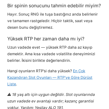
Bir spinin sonucunu tahmin edebilir miyim?
Hayır. Sonuç RNG ile tuşa bastığınız anda belirlenir
ve tamamen rastgeledir. Hiçbir taktik, saat veya
desen bunu değiştiremez.
Yüksek RTP her zaman daha mı iyi?
Uzun vadede evet — yüksek RTP daha az kayıp
demektir. Ama kısa vadede volatilite deneyiminizi
belirler. İkisini birlikte değerlendirin.
Hangi oyunların RTP’si daha yüksek?
En Çok
Kazandıran Slot Oyunları — RTP’ye Göre Dürüst
Liste
.
⚠️ 18 yaş altı için uygun değildir. Slot oyunlarında
uzun vadede ev avantajı vardır; kazanç garantisi
yoktur. Yardım: Yeşilay ALO 191.