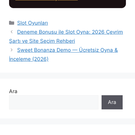
Kategoriler
Slot Oyunları
Deneme Bonusu ile Slot Oyna: 2026 Çevrim
Şartı ve Site Seçim Rehberi
Sweet Bonanza Demo — Ücretsiz Oyna &
İnceleme (2026)
Ara
Ara