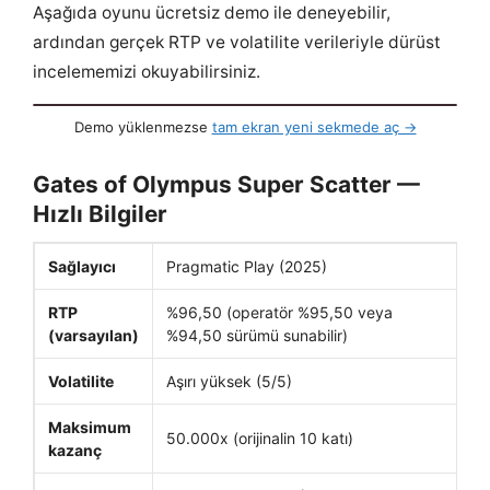
Aşağıda oyunu ücretsiz demo ile deneyebilir,
ardından gerçek RTP ve volatilite verileriyle dürüst
incelememizi okuyabilirsiniz.
Demo yüklenmezse
tam ekran yeni sekmede aç →
GATES OF OLYMPUS SUPER SCATTER
▶ Ücretsiz Demo Oyna
Gates of Olympus Super Scatter —
Hızlı Bilgiler
Gerçek para değil, sanal bakiye. Demo kazançları çekilemez.
18+
Sağlayıcı
Pragmatic Play (2025)
RTP
%96,50 (operatör %95,50 veya
(varsayılan)
%94,50 sürümü sunabilir)
Volatilite
Aşırı yüksek (5/5)
Maksimum
50.000x (orijinalin 10 katı)
kazanç