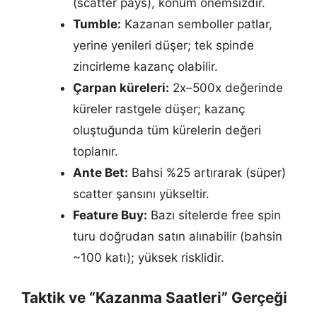
(scatter pays), konum önemsizdir.
Tumble:
Kazanan semboller patlar,
yerine yenileri düşer; tek spinde
zincirleme kazanç olabilir.
Çarpan küreleri:
2x–500x değerinde
küreler rastgele düşer; kazanç
oluştuğunda tüm kürelerin değeri
toplanır.
Ante Bet:
Bahsi %25 artırarak (süper)
scatter şansını yükseltir.
Feature Buy:
Bazı sitelerde free spin
turu doğrudan satın alınabilir (bahsin
~100 katı); yüksek risklidir.
Taktik ve “Kazanma Saatleri” Gerçeği