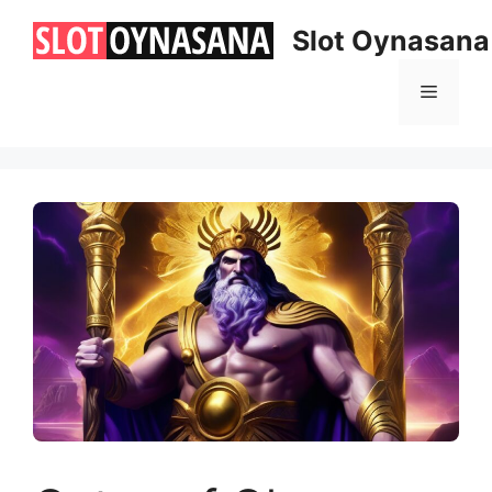
İçeriğe
Slot Oynasana
atla
Menü