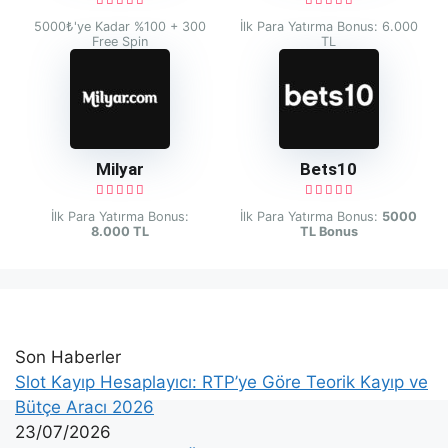
5000₺'ye Kadar %100 + 300
İlk Para Yatırma Bonus: 6.000
Free Spin
TL
Milyar
Bets10
İlk Para Yatırma Bonus:
İlk Para Yatırma Bonus:
5000
8.000 TL
TL Bonus
Son Haberler
Slot Kayıp Hesaplayıcı: RTP’ye Göre Teorik Kayıp ve
Bütçe Aracı 2026
23/07/2026