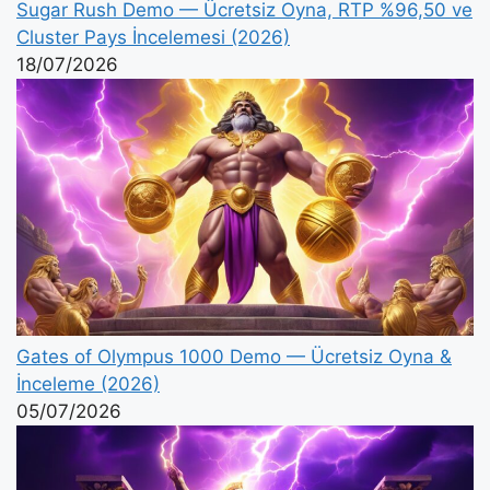
Sugar Rush Demo — Ücretsiz Oyna, RTP %96,50 ve
Cluster Pays İncelemesi (2026)
18/07/2026
Gates of Olympus 1000 Demo — Ücretsiz Oyna &
İnceleme (2026)
05/07/2026