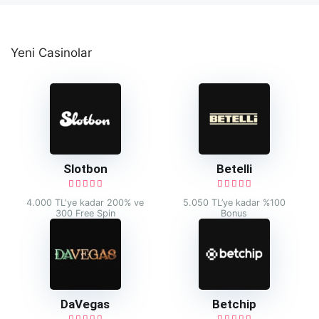
Yeni Casinolar
Slotbon
Betelli
4.000 TL'ye kadar 200% ve
5.050 TL’ye kadar %100
300 Free Spin
Bonus
DaVegas
Betchip