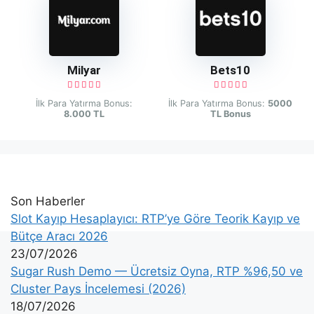
Milyar
Bets10
İlk Para Yatırma Bonus:
İlk Para Yatırma Bonus:
5000
8.000 TL
TL Bonus
Son Haberler
Slot Kayıp Hesaplayıcı: RTP’ye Göre Teorik Kayıp ve
Bütçe Aracı 2026
23/07/2026
Sugar Rush Demo — Ücretsiz Oyna, RTP %96,50 ve
Cluster Pays İncelemesi (2026)
18/07/2026