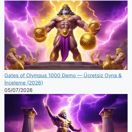
Gates of Olympus 1000 Demo — Ücretsiz Oyna &
İnceleme (2026)
05/07/2026