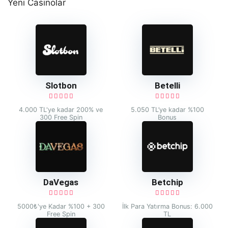
Yeni Casinolar
Slotbon
Betelli
4.000 TL'ye kadar 200% ve
5.050 TL’ye kadar %100
300 Free Spin
Bonus
DaVegas
Betchip
5000₺'ye Kadar %100 + 300
İlk Para Yatırma Bonus: 6.000
Free Spin
TL