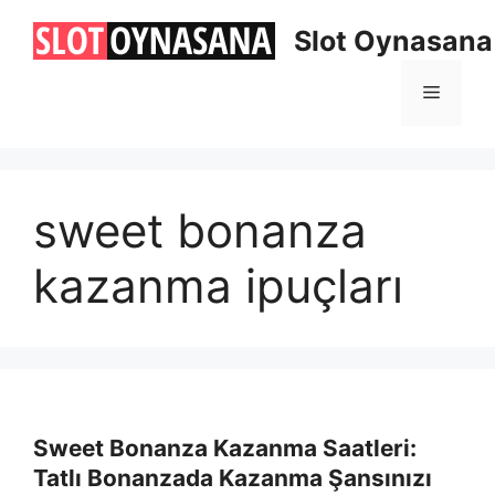
İçeriğe
Slot Oynasana
atla
Menü
sweet bonanza
kazanma ipuçları
Sweet Bonanza Kazanma Saatleri:
Tatlı Bonanzada Kazanma Şansınızı