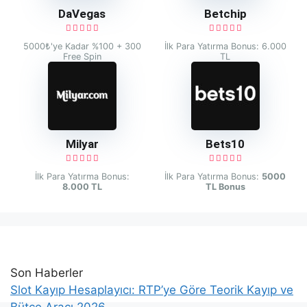
DaVegas
Betchip
5000₺'ye Kadar %100 + 300
İlk Para Yatırma Bonus: 6.000
Free Spin
TL
Milyar
Bets10
İlk Para Yatırma Bonus:
İlk Para Yatırma Bonus:
5000
8.000 TL
TL Bonus
Son Haberler
Slot Kayıp Hesaplayıcı: RTP’ye Göre Teorik Kayıp ve
Bütçe Aracı 2026