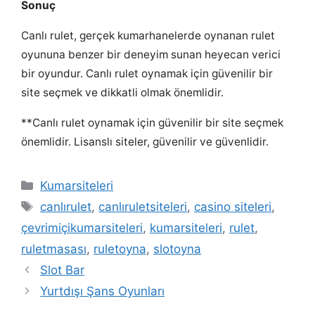
Sonuç
Canlı rulet, gerçek kumarhanelerde oynanan rulet
oyununa benzer bir deneyim sunan heyecan verici
bir oyundur. Canlı rulet oynamak için güvenilir bir
site seçmek ve dikkatli olmak önemlidir.
**Canlı rulet oynamak için güvenilir bir site seçmek
önemlidir. Lisanslı siteler, güvenilir ve güvenlidir.
Kategoriler
Kumarsiteleri
Etiketler
canlırulet
,
canlıruletsiteleri
,
casino siteleri
,
çevrimiçikumarsiteleri
,
kumarsiteleri
,
rulet
,
ruletmasası
,
ruletoyna
,
slotoyna
Slot Bar
Yurtdışı Şans Oyunları