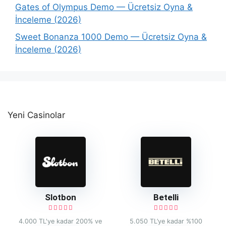
Gates of Olympus Demo — Ücretsiz Oyna &
İnceleme (2026)
Sweet Bonanza 1000 Demo — Ücretsiz Oyna &
İnceleme (2026)
Yeni Casinolar
Slotbon
Betelli
4.000 TL'ye kadar 200% ve
5.050 TL’ye kadar %100