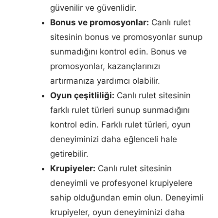
güvenilir ve güvenlidir.
Bonus ve promosyonlar:
Canlı rulet
sitesinin bonus ve promosyonlar sunup
sunmadığını kontrol edin. Bonus ve
promosyonlar, kazançlarınızı
artırmanıza yardımcı olabilir.
Oyun çeşitliliği:
Canlı rulet sitesinin
farklı rulet türleri sunup sunmadığını
kontrol edin. Farklı rulet türleri, oyun
deneyiminizi daha eğlenceli hale
getirebilir.
Krupiyeler:
Canlı rulet sitesinin
deneyimli ve profesyonel krupiyelere
sahip olduğundan emin olun. Deneyimli
krupiyeler, oyun deneyiminizi daha