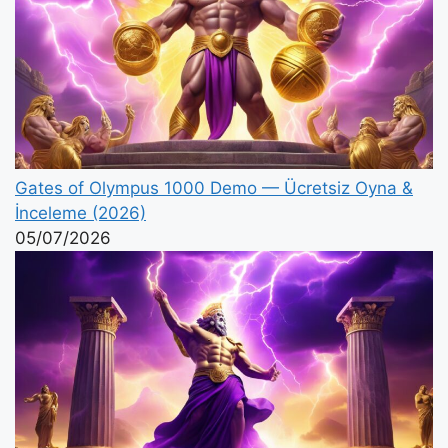
Gates of Olympus 1000 Demo — Ücretsiz Oyna &
İnceleme (2026)
05/07/2026