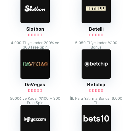
Slotbon
Betelli
4.000 TL'ye kadar 200% ve
5.050 TL’ye kadar %100
300 Free Spin
Bonus
DaVegas
Betchip
5000₺'ye Kadar %100 + 300
İlk Para Yatırma Bonus: 6.000
Free Spin
TL