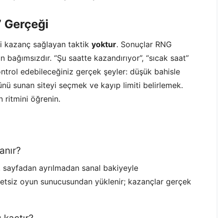
” Gerçeği
li kazanç sağlayan taktik
yoktur
. Sonuçlar RNG
pin bağımsızdır. “Şu saatte kazandırıyor”, “sıcak saat”
Kontrol edebileceğiniz gerçek şeyler: düşük bahisle
 sunan siteyi seçmek ve kayıp limiti belirlemek.
ritmini öğrenin.
anır?
 sayfadan ayrılmadan sanal bakiyeyle
retsiz oyun sunucusundan yüklenir; kazançlar gerçek