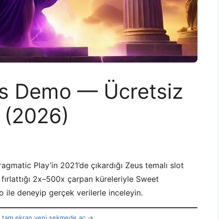
s Demo — Ücretsiz
 (2026)
agmatic Play’in 2021’de çıkardığı Zeus temalı slot
 fırlattığı 2x–500x çarpan küreleriyle Sweet
 ile deneyip gerçek verilerle inceleyin.
e
tam ekran yeni sekmede aç →