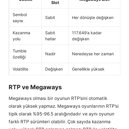
Slot
Sembol
Sabit
Her dönüşte değişken
sayısı
Kazanma
Sabit
117.649’a kadar
yolu
hatlar
değişken
Tumble
Nadir
Neredeyse her zaman
özelliği
Volatilite
Değişken
Genellikle yüksek
RTP ve Megaways
Megaways olması bir oyunun RTP’sini otomatik
olarak yüksek yapmaz. Megaways oyunlarının RTP’si
tipik olarak %95-96.5 aralığındadır ve aynı oyunun
farklı RTP sürümleri olabilir. Çok sayıda kazanma