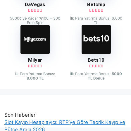
DaVegas
Betchip
5000₺'ye Kadar %100 + 300
İlk Para Yatırma Bonus: 6.000
Free Spin
TL
Milyar
Bets10
İlk Para Yatırma Bonus:
İlk Para Yatırma Bonus:
5000
8.000 TL
TL Bonus
Son Haberler
Slot Kayıp Hesaplayıcı: RTP’ye Göre Teorik Kayıp ve
Bütçe Aracı 2026