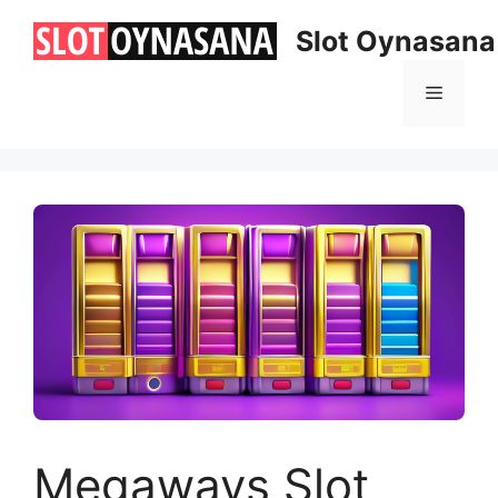
İçeriğe
Slot Oynasana
atla
Menü
Megaways Slot