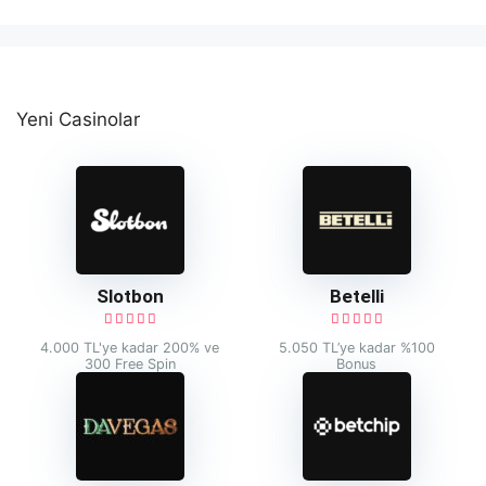
Yeni Casinolar
Slotbon
Betelli
4.000 TL'ye kadar 200% ve
5.050 TL’ye kadar %100
300 Free Spin
Bonus