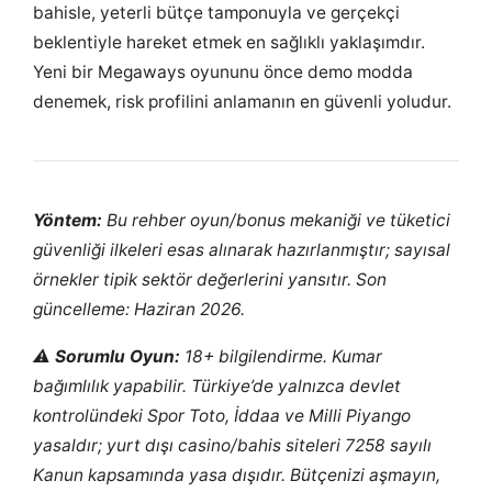
bahisle, yeterli bütçe tamponuyla ve gerçekçi
beklentiyle hareket etmek en sağlıklı yaklaşımdır.
Yeni bir Megaways oyununu önce demo modda
denemek, risk profilini anlamanın en güvenli yoludur.
Yöntem:
Bu rehber oyun/bonus mekaniği ve tüketici
güvenliği ilkeleri esas alınarak hazırlanmıştır; sayısal
örnekler tipik sektör değerlerini yansıtır. Son
güncelleme: Haziran 2026.
⚠️
Sorumlu Oyun:
18+ bilgilendirme. Kumar
bağımlılık yapabilir. Türkiye’de yalnızca devlet
kontrolündeki Spor Toto, İddaa ve Milli Piyango
yasaldır; yurt dışı casino/bahis siteleri 7258 sayılı
Kanun kapsamında yasa dışıdır. Bütçenizi aşmayın,