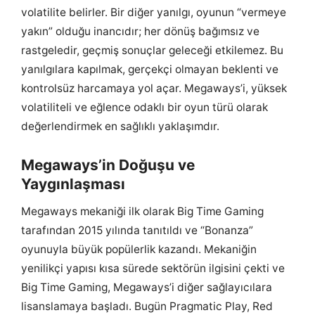
volatilite belirler. Bir diğer yanılgı, oyunun “vermeye
yakın” olduğu inancıdır; her dönüş bağımsız ve
rastgeledir, geçmiş sonuçlar geleceği etkilemez. Bu
yanılgılara kapılmak, gerçekçi olmayan beklenti ve
kontrolsüz harcamaya yol açar. Megaways’i, yüksek
volatiliteli ve eğlence odaklı bir oyun türü olarak
değerlendirmek en sağlıklı yaklaşımdır.
Megaways’in Doğuşu ve
Yaygınlaşması
Megaways mekaniği ilk olarak Big Time Gaming
tarafından 2015 yılında tanıtıldı ve “Bonanza”
oyunuyla büyük popülerlik kazandı. Mekaniğin
yenilikçi yapısı kısa sürede sektörün ilgisini çekti ve
Big Time Gaming, Megaways’i diğer sağlayıcılara
lisanslamaya başladı. Bugün Pragmatic Play, Red