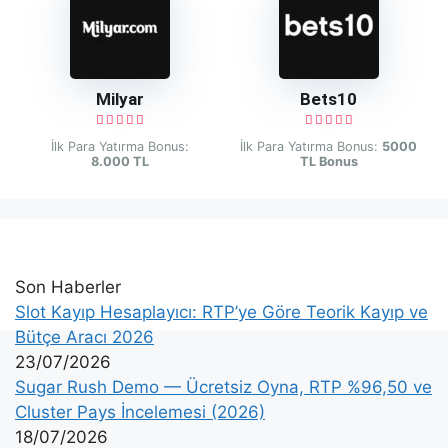
Milyar
Bets10
İlk Para Yatırma Bonus:
İlk Para Yatırma Bonus:
5000
8.000 TL
TL Bonus
Son Haberler
Slot Kayıp Hesaplayıcı: RTP’ye Göre Teorik Kayıp ve
Bütçe Aracı 2026
23/07/2026
Sugar Rush Demo — Ücretsiz Oyna, RTP %96,50 ve
Cluster Pays İncelemesi (2026)
18/07/2026