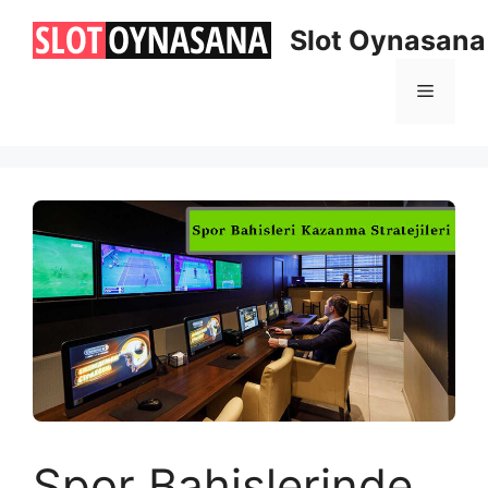
İçeriğe
Slot Oynasana
atla
Menü
Spor Bahislerinde