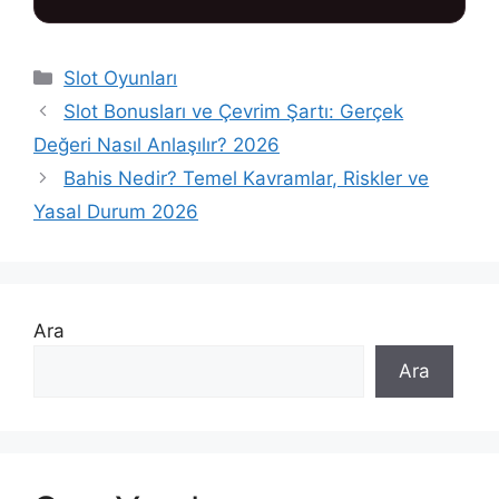
Kategoriler
Slot Oyunları
Slot Bonusları ve Çevrim Şartı: Gerçek
Değeri Nasıl Anlaşılır? 2026
Bahis Nedir? Temel Kavramlar, Riskler ve
Yasal Durum 2026
Ara
Ara