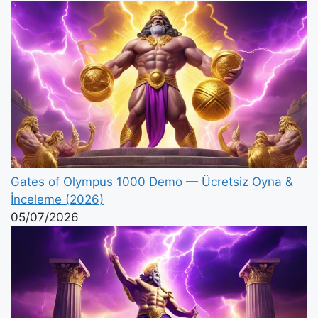
Gates of Olympus 1000 Demo — Ücretsiz Oyna &
İnceleme (2026)
05/07/2026