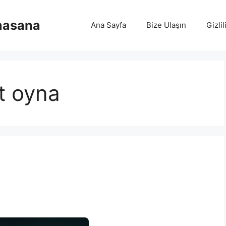
nasana
Ana Sayfa
Bize Ulaşın
Gizlil
t oyna