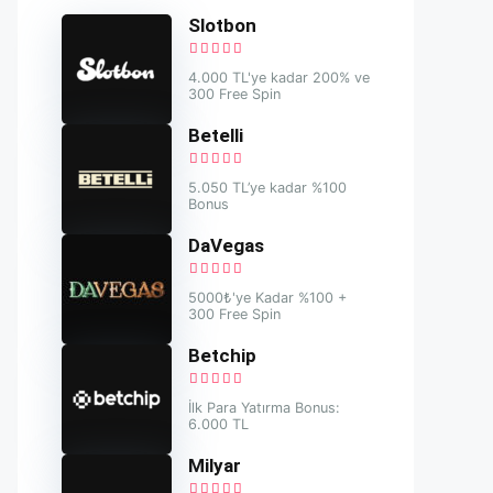
Slotbon
4.000 TL'ye kadar 200% ve
300 Free Spin
Betelli
5.050 TL’ye kadar %100
Bonus
DaVegas
5000₺'ye Kadar %100 +
300 Free Spin
Betchip
İlk Para Yatırma Bonus:
6.000 TL
Milyar