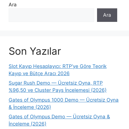
Ara
Ara
Son Yazılar
Slot Kayıp Hesaplayıcı: RTP’ye Göre Teorik
Kayıp ve Bütçe Aracı 2026
Sugar Rush Demo — Ücretsiz Oyna, RTP
%96,50 ve Cluster Pays İncelemesi (2026)
Gates of Olympus 1000 Demo — Ücretsiz Oyna
& İnceleme (2026)
Gates of Olympus Demo — Ücretsiz Oyna &
İnceleme (2026)