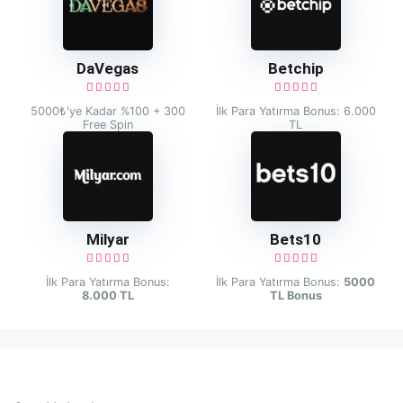
DaVegas
Betchip
5000₺'ye Kadar %100 + 300
İlk Para Yatırma Bonus: 6.000
Free Spin
TL
Milyar
Bets10
İlk Para Yatırma Bonus:
İlk Para Yatırma Bonus:
5000
8.000 TL
TL Bonus