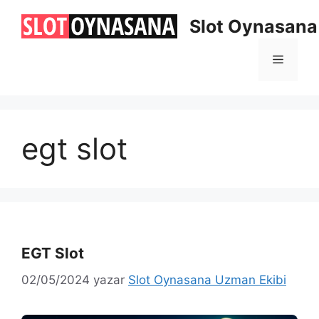
İçeriğe
Slot Oynasana
atla
Menü
egt slot
EGT Slot
02/05/2024
yazar
Slot Oynasana Uzman Ekibi