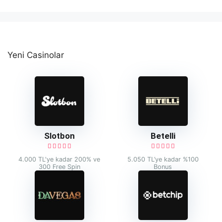
Yeni Casinolar
Slotbon
Betelli
4.000 TL'ye kadar 200% ve
5.050 TL’ye kadar %100
300 Free Spin
Bonus