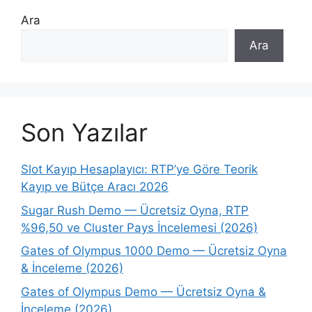
Ara
Ara
Son Yazılar
Slot Kayıp Hesaplayıcı: RTP’ye Göre Teorik
Kayıp ve Bütçe Aracı 2026
Sugar Rush Demo — Ücretsiz Oyna, RTP
%96,50 ve Cluster Pays İncelemesi (2026)
Gates of Olympus 1000 Demo — Ücretsiz Oyna
& İnceleme (2026)
Gates of Olympus Demo — Ücretsiz Oyna &
İnceleme (2026)