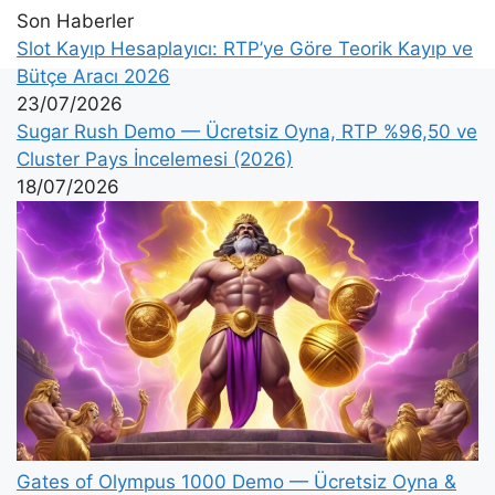
Son Haberler
Slot Kayıp Hesaplayıcı: RTP’ye Göre Teorik Kayıp ve
Bütçe Aracı 2026
23/07/2026
Sugar Rush Demo — Ücretsiz Oyna, RTP %96,50 ve
Cluster Pays İncelemesi (2026)
18/07/2026
Gates of Olympus 1000 Demo — Ücretsiz Oyna &