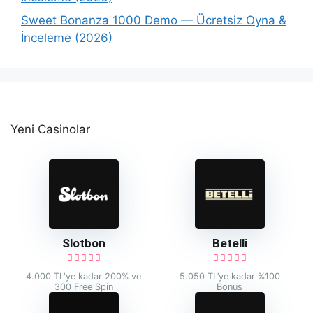
Sweet Bonanza 1000 Demo — Ücretsiz Oyna &
İnceleme (2026)
Yeni Casinolar
Slotbon
Betelli
4.000 TL'ye kadar 200% ve
5.050 TL’ye kadar %100
300 Free Spin
Bonus