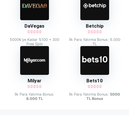
DaVegas
Betchip
5000₺'ye Kadar %100 + 300
İlk Para Yatırma Bonus: 6.000
Free Spin
TL
Milyar
Bets10
İlk Para Yatırma Bonus:
İlk Para Yatırma Bonus:
5000
8.000 TL
TL Bonus