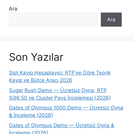
Ara
Ara
Son Yazılar
Slot Kayıp Hesaplayıcı: RTP’ye Göre Teorik
Kayıp ve Bütçe Aracı 2026
Sugar Rush Demo — Ücretsiz Oyna, RTP
%96,50 ve Cluster Pays İncelemesi (2026)
Gates of Olympus 1000 Demo — Ücretsiz Oyna
& İnceleme (2026)
Gates of Olympus Demo — Ücretsiz Oyna &
İnceleme (2026)