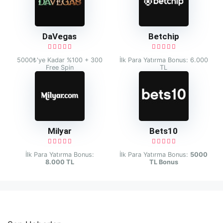
DaVegas
Betchip
5000₺'ye Kadar %100 + 300
İlk Para Yatırma Bonus: 6.000
Free Spin
TL
Milyar
Bets10
İlk Para Yatırma Bonus:
İlk Para Yatırma Bonus:
5000
8.000 TL
TL Bonus