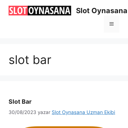
İçeriğe
Slot Oynasana
atla
Menü
slot bar
Slot Bar
30/08/2023
yazar
Slot Oynasana Uzman Ekibi