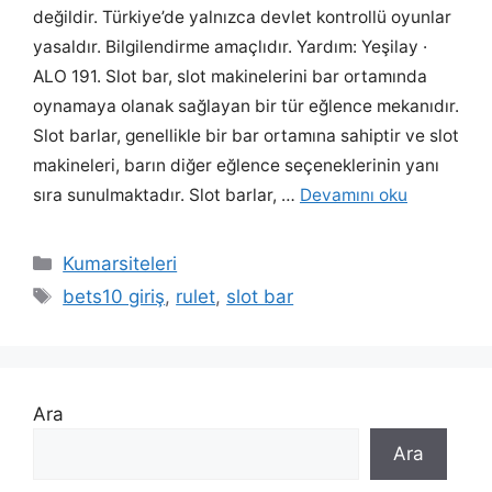
değildir. Türkiye’de yalnızca devlet kontrollü oyunlar
yasaldır. Bilgilendirme amaçlıdır. Yardım: Yeşilay ·
ALO 191. Slot bar, slot makinelerini bar ortamında
oynamaya olanak sağlayan bir tür eğlence mekanıdır.
Slot barlar, genellikle bir bar ortamına sahiptir ve slot
makineleri, barın diğer eğlence seçeneklerinin yanı
sıra sunulmaktadır. Slot barlar, …
Devamını oku
Kategoriler
Kumarsiteleri
Etiketler
bets10 giriş
,
rulet
,
slot bar
Ara
Ara