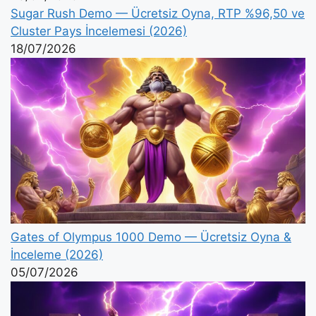
Sugar Rush Demo — Ücretsiz Oyna, RTP %96,50 ve
Cluster Pays İncelemesi (2026)
18/07/2026
Gates of Olympus 1000 Demo — Ücretsiz Oyna &
İnceleme (2026)
05/07/2026