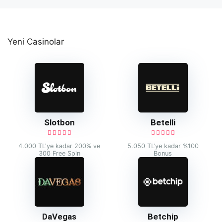
Yeni Casinolar
Slotbon
Betelli
4.000 TL'ye kadar 200% ve
5.050 TL’ye kadar %100
300 Free Spin
Bonus
DaVegas
Betchip