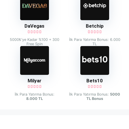
DaVegas
Betchip
5000₺'ye Kadar %100 + 300
İlk Para Yatırma Bonus: 6.000
Free Spin
TL
Milyar
Bets10
İlk Para Yatırma Bonus:
İlk Para Yatırma Bonus:
5000
8.000 TL
TL Bonus