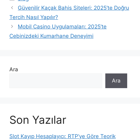
Güvenilir Kaçak Bahis Siteleri: 2025’te Doğru
Tercih Nasıl Yapılır?
Mobil Casino Uygulamaları: 2025’te
Cebinizdeki Kumarhane Deneyimi
Ara
Ara
Son Yazılar
Slot Kayıp Hesaplayıcı: RTP’ye Göre Teorik