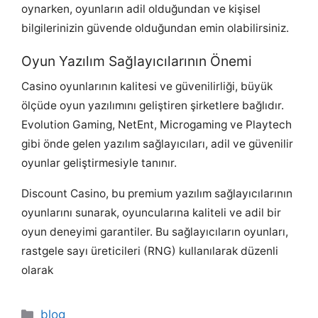
oynarken, oyunların adil olduğundan ve kişisel
bilgilerinizin güvende olduğundan emin olabilirsiniz.
Oyun Yazılım Sağlayıcılarının Önemi
Casino oyunlarının kalitesi ve güvenilirliği, büyük
ölçüde oyun yazılımını geliştiren şirketlere bağlıdır.
Evolution Gaming, NetEnt, Microgaming ve Playtech
gibi önde gelen yazılım sağlayıcıları, adil ve güvenilir
oyunlar geliştirmesiyle tanınır.
Discount Casino, bu premium yazılım sağlayıcılarının
oyunlarını sunarak, oyuncularına kaliteli ve adil bir
oyun deneyimi garantiler. Bu sağlayıcıların oyunları,
rastgele sayı üreticileri (RNG) kullanılarak düzenli
olarak
Kategoriler
blog