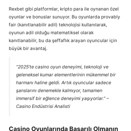
Rexbet gibi platformlar, kripto para ile oynanan özel
oyunlar ve bonuslar sunuyor. Bu oyunlarda provably
fair (kanıtlanabilir adil) teknolojisi kullanılarak,
oyunun adil olduğu matematiksel olarak
kanıtlanabilir, bu da şeffaflık arayan oyuncular için
büyük bir avantaj.
“2025’te casino oyun deneyimi, teknoloji ve
geleneksel kumar elementlerinin mükemmel bir
harmanı haline geldi. Artık oyuncular sadece
şanslarını denemekle kalmıyor, tamamen
immersif bir eğlence deneyimi yaşıyorlar.” –
Casino Endüstrisi Analisti
Casino Oyunlarında Başarılı Olmanın