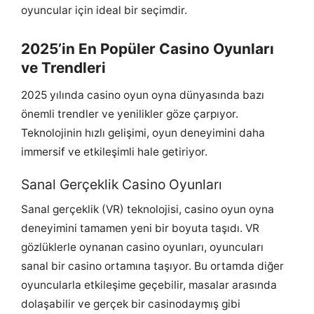
oyuncular için ideal bir seçimdir.
2025’in En Popüler Casino Oyunları
ve Trendleri
2025 yılında casino oyun oyna dünyasında bazı
önemli trendler ve yenilikler göze çarpıyor.
Teknolojinin hızlı gelişimi, oyun deneyimini daha
immersif ve etkileşimli hale getiriyor.
Sanal Gerçeklik Casino Oyunları
Sanal gerçeklik (VR) teknolojisi, casino oyun oyna
deneyimini tamamen yeni bir boyuta taşıdı. VR
gözlüklerle oynanan casino oyunları, oyuncuları
sanal bir casino ortamına taşıyor. Bu ortamda diğer
oyuncularla etkileşime geçebilir, masalar arasında
dolaşabilir ve gerçek bir casinodaymış gibi