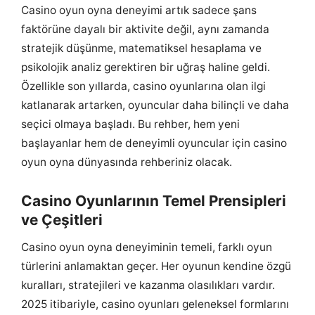
Casino oyun oyna deneyimi artık sadece şans
faktörüne dayalı bir aktivite değil, aynı zamanda
stratejik düşünme, matematiksel hesaplama ve
psikolojik analiz gerektiren bir uğraş haline geldi.
Özellikle son yıllarda, casino oyunlarına olan ilgi
katlanarak artarken, oyuncular daha bilinçli ve daha
seçici olmaya başladı. Bu rehber, hem yeni
başlayanlar hem de deneyimli oyuncular için casino
oyun oyna dünyasında rehberiniz olacak.
Casino Oyunlarının Temel Prensipleri
ve Çeşitleri
Casino oyun oyna deneyiminin temeli, farklı oyun
türlerini anlamaktan geçer. Her oyunun kendine özgü
kuralları, stratejileri ve kazanma olasılıkları vardır.
2025 itibariyle, casino oyunları geleneksel formlarını