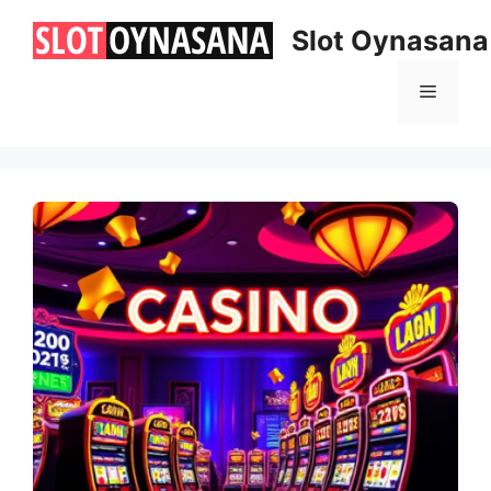
İçeriğe
Slot Oynasana
atla
Menü