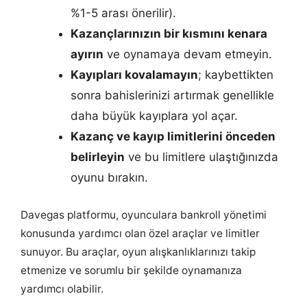
%1-5 arası önerilir).
Kazançlarınızın bir kısmını kenara
ayırın
ve oynamaya devam etmeyin.
Kayıpları kovalamayın
; kaybettikten
sonra bahislerinizi artırmak genellikle
daha büyük kayıplara yol açar.
Kazanç ve kayıp limitlerini önceden
belirleyin
ve bu limitlere ulaştığınızda
oyunu bırakın.
Davegas platformu, oyunculara bankroll yönetimi
konusunda yardımcı olan özel araçlar ve limitler
sunuyor. Bu araçlar, oyun alışkanlıklarınızı takip
etmenize ve sorumlu bir şekilde oynamanıza
yardımcı olabilir.