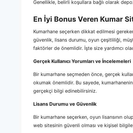
Genellikle, belirli koşullara bağlı olarak dep
En İyi Bonus Veren Kumar Sit
Kumarhane seçerken dikkat edilmesi gereken b
güvenlik, lisans durumu, oyun çeşitliliği, müş
faktörler de önemlidir. İşte size yardımcı ol
Gerçek Kullanıcı Yorumları ve İncelemeleri
Bir kumarhane seçmeden önce, gerçek kullanı
okumak önemlidir. Bu sayede, kumarhanenin
gerçekçi bilgi edinebilirsiniz.
Lisans Durumu ve Güvenlik
Bir kumarhane seçerken, oyun lisansının olup
web sitesinin güvenli olması ve kişisel bilgil