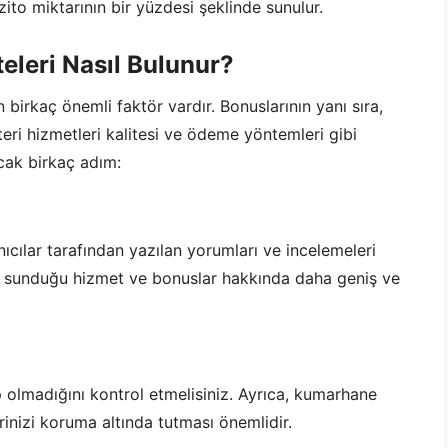
ozito miktarının bir yüzdesi şeklinde sunulur.
eleri Nasıl Bulunur?
irkaç önemli faktör vardır. Bonuslarının yanı sıra,
teri hizmetleri kalitesi ve ödeme yöntemleri gibi
acak birkaç adım:
cılar tarafından yazılan yorumları ve incelemeleri
 sunduğu hizmet ve bonuslar hakkında daha geniş ve
 olmadığını kontrol etmelisiniz. Ayrıca, kumarhane
erinizi koruma altında tutması önemlidir.