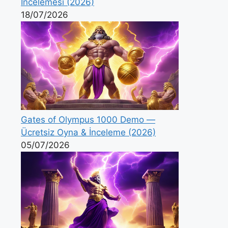
İncelemesi (2026)
18/07/2026
Gates of Olympus 1000 Demo —
Ücretsiz Oyna & İnceleme (2026)
05/07/2026