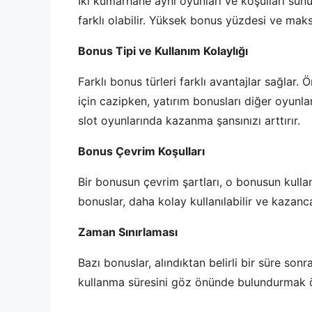
İki kumarhane aynı oyunları ve koşulları sun
farklı olabilir. Yüksek bonus yüzdesi ve mak
Bonus Tipi ve Kullanım Kolaylığı
Farklı bonus türleri farklı avantajlar sağlar.
için cazipken, yatırım bonusları diğer oyunla
slot oyunlarında kazanma şansınızı arttırır.
Bonus Çevrim Koşulları
Bir bonusun çevrim şartları, o bonusun kullan
bonuslar, daha kolay kullanılabilir ve kazanca
Zaman Sınırlaması
Bazı bonuslar, alındıktan belirli bir süre son
kullanma süresini göz önünde bulundurmak ö