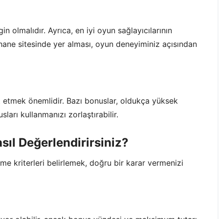
in olmalıdır. Ayrıca, en iyi oyun sağlayıcılarının
ane sitesinde yer alması, oyun deneyiminiz açısından
at etmek önemlidir. Bazı bonuslar, oldukça yüksek
ları kullanmanızı zorlaştırabilir.
ıl Değerlendirirsiniz?
me kriterleri belirlemek, doğru bir karar vermenizi