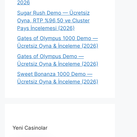
2026
Sugar Rush Demo — Ücretsiz
Oyna, RTP %96,50 ve Cluster
Pays İncelemesi (2026)
Gates of Olympus 1000 Demo —
Ücretsiz Oyna & İnceleme (2026)
Gates of Olympus Demo —
Ücretsiz Oyna & İnceleme (2026)
Sweet Bonanza 1000 Demo —
Ücretsiz Oyna & İnceleme (2026)
Yeni Casinolar