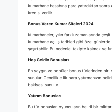
kumarhane hesabına para yatırdıktan sonra a
kredisi verilir.
Bonus Veren Kumar Siteleri 2024
Kumarhaneler, yılın farklı zamanlarında çeşitli
kumarhane açılış tarihleri gibi özel günlerde
şaşırtabilir. Bu nedenle, takipte kalmak ve fı
Hoş Geldin Bonusları
En yaygın ve popüler bonus türlerinden biri o
sunulur. Genellikle ilk para yatırmanızın belir
bakiyesi sunulur.
Yatırım Bonusları
Bu tür bonuslar, oyuncuların belirli bir mikta