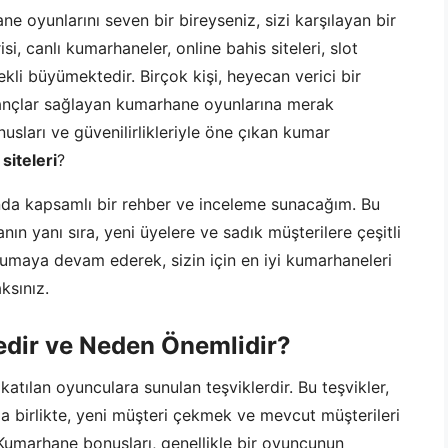
e oyunlarını seven bir bireyseniz, sizi karşılayan bir
i, canlı kumarhaneler, online bahis siteleri, slot
li büyümektedir. Birçok kişi, heyecan verici bir
nçlar sağlayan kumarhane oyunlarına merak
nusları ve güvenilirlikleriyle öne çıkan kumar
siteleri
?
nda kapsamlı bir rehber ve inceleme sunacağım. Bu
nın yanı sıra, yeni üyelere ve sadık müşterilere çeşitli
kumaya devam ederek, sizin için en iyi kumarhaneleri
ksınız.
dir ve Neden Önemlidir?
tılan oyunculara sunulan teşviklerdir. Bu teşvikler,
 birlikte, yeni müşteri çekmek ve mevcut müşterileri
 Kumarhane bonusları, genellikle bir oyuncunun