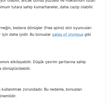
uyor olabilir, ancak bonus yüzdesi ve maksimum tutarı
simum tutara sahip kumarhaneler, daha cazip olabilir.
 Örneğin, bedava dönüşler (free spins) slot oyuncuları
r için daha iyidir. Bu bonuslar
gates of olympus
gibi
ımını etkileyebilir. Düşük çevrim şartlarına sahip
 dönüştürülebilir.
ra kullanılmak zorundadır. Bu nedenle, bonusları
nemlidir.