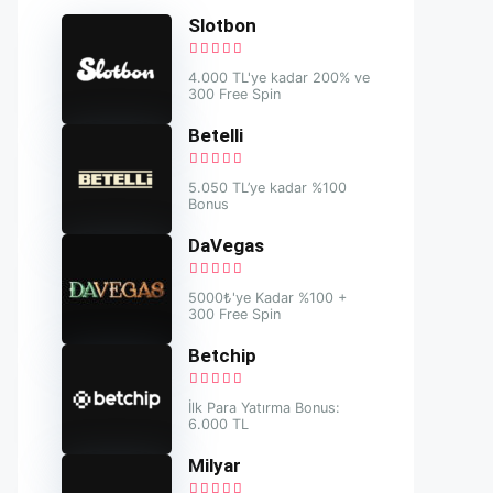
Slotbon
4.000 TL'ye kadar 200% ve
300 Free Spin
Betelli
5.050 TL’ye kadar %100
Bonus
DaVegas
5000₺'ye Kadar %100 +
300 Free Spin
Betchip
İlk Para Yatırma Bonus:
6.000 TL
Milyar