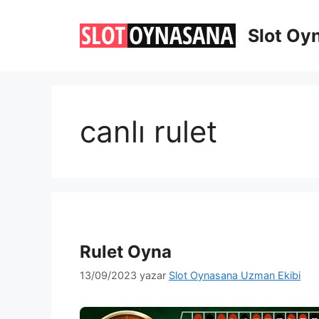
İçeriğe
atla
Slot Oy
canlı rulet
Rulet Oyna
13/09/2023
yazar
Slot Oynasana Uzman Ekibi