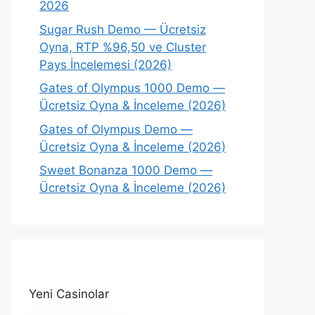
2026
Sugar Rush Demo — Ücretsiz
Oyna, RTP %96,50 ve Cluster
Pays İncelemesi (2026)
Gates of Olympus 1000 Demo —
Ücretsiz Oyna & İnceleme (2026)
Gates of Olympus Demo —
Ücretsiz Oyna & İnceleme (2026)
Sweet Bonanza 1000 Demo —
Ücretsiz Oyna & İnceleme (2026)
Yeni Casinolar