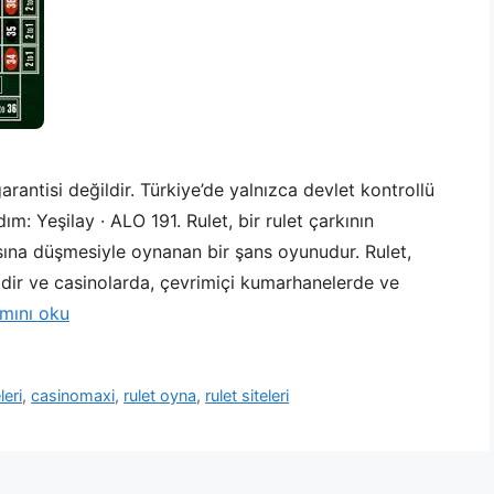
arantisi değildir. Türkiye’de yalnızca devlet kontrollü
ım: Yeşilay · ALO 191. Rulet, bir rulet çarkının
ına düşmesiyle oynanan bir şans oyunudur. Rulet,
dir ve casinolarda, çevrimiçi kumarhanelerde ve
mını oku
leri
,
casinomaxi
,
rulet oyna
,
rulet siteleri