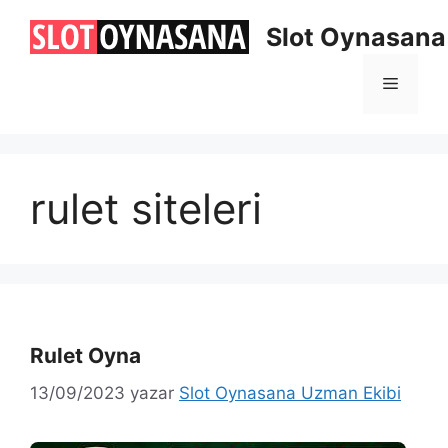
İçeriğe
Slot Oynasana
atla
Menü
rulet siteleri
Rulet Oyna
13/09/2023
yazar
Slot Oynasana Uzman Ekibi