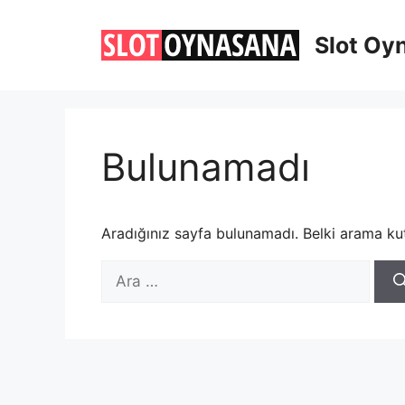
İçeriğe
atla
Slot Oy
Bulunamadı
Aradığınız sayfa bulunamadı. Belki arama kut
için
ara