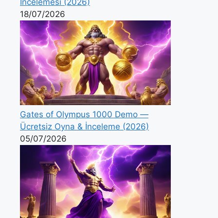
İncelemesi (2026)
18/07/2026
Gates of Olympus 1000 Demo —
Ücretsiz Oyna & İnceleme (2026)
05/07/2026