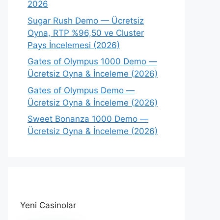
2026
Sugar Rush Demo — Ücretsiz
Oyna, RTP %96,50 ve Cluster
Pays İncelemesi (2026)
Gates of Olympus 1000 Demo —
Ücretsiz Oyna & İnceleme (2026)
Gates of Olympus Demo —
Ücretsiz Oyna & İnceleme (2026)
Sweet Bonanza 1000 Demo —
Ücretsiz Oyna & İnceleme (2026)
Yeni Casinolar