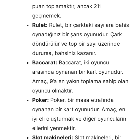
puan toplamaktır, ancak 21’i
geçmemek.
Rulet:
Rulet, bir çarktaki sayılara bahis
oynadığınız bir şans oyunudur. Çark
döndürülür ve top bir sayı üzerinde
durursa, bahsiniz kazanır.
Baccarat:
Baccarat, iki oyuncu
arasında oynanan bir kart oyunudur.
Amaç, 9’a en yakın toplama sahip olan
oyuncu olmaktır.
Poker:
Poker, bir masa etrafında
oynanan bir kart oyunudur. Amaç, en
iyi eli oluşturmak ve diğer oyuncuların
ellerini yenmektir.
Slot makineleri:
Slot makineleri, bir