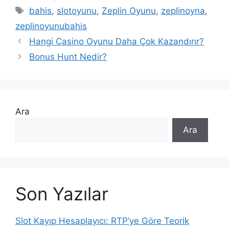
Etiketler
bahis
,
slotoyunu
,
Zeplin Oyunu
,
zeplinoyna
,
zeplinoyunubahis
Hangi Casino Oyunu Daha Çok Kazandırır?
Bonus Hunt Nedir?
Ara
Ara
Son Yazılar
Slot Kayıp Hesaplayıcı: RTP’ye Göre Teorik