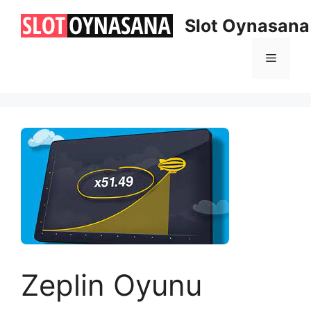
İçeriğe
Slot Oynasana
atla
Menü
Zeplin Oyunu