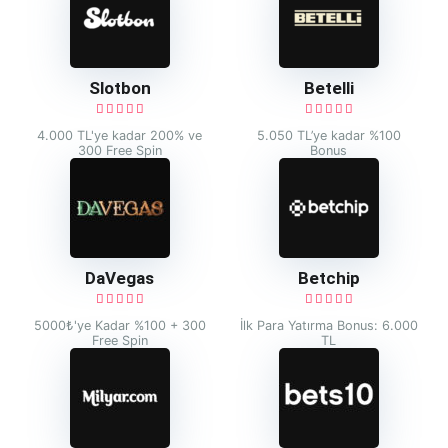
Slotbon
Betelli
4.000 TL'ye kadar 200% ve
5.050 TL’ye kadar %100
300 Free Spin
Bonus
DaVegas
Betchip
5000₺'ye Kadar %100 + 300
İlk Para Yatırma Bonus: 6.000
Free Spin
TL