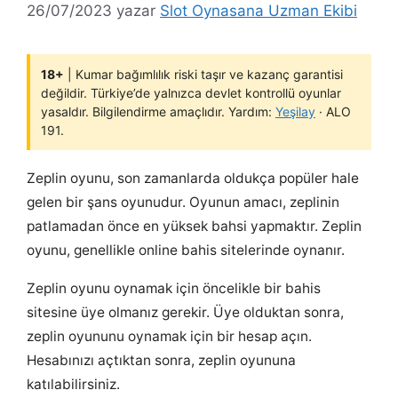
26/07/2023
yazar
Slot Oynasana Uzman Ekibi
18+
| Kumar bağımlılık riski taşır ve kazanç garantisi
değildir. Türkiye’de yalnızca devlet kontrollü oyunlar
yasaldır. Bilgilendirme amaçlıdır. Yardım:
Yeşilay
· ALO
191.
Zeplin oyunu, son zamanlarda oldukça popüler hale
gelen bir şans oyunudur. Oyunun amacı, zeplinin
patlamadan önce en yüksek bahsi yapmaktır. Zeplin
oyunu, genellikle online bahis sitelerinde oynanır.
Zeplin oyunu oynamak için öncelikle bir bahis
sitesine üye olmanız gerekir. Üye olduktan sonra,
zeplin oyununu oynamak için bir hesap açın.
Hesabınızı açtıktan sonra, zeplin oyununa
katılabilirsiniz.