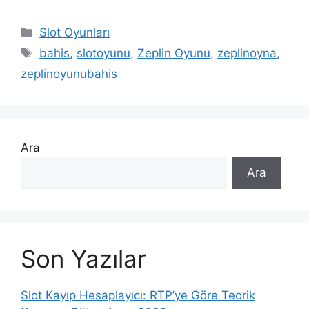
Kategoriler
Slot Oyunları
Etiketler
bahis
,
slotoyunu
,
Zeplin Oyunu
,
zeplinoyna
,
zeplinoyunubahis
Ara
Ara
Son Yazılar
Slot Kayıp Hesaplayıcı: RTP’ye Göre Teorik