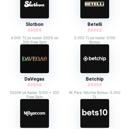
Slotbon
Betelli
4.000 TL'ye kadar 200% ve
5.050 TL’ye kadar %100
300 Free Spin
Bonus
DaVegas
Betchip
5000₺'ye Kadar %100 + 300
İlk Para Yatırma Bonus: 6.000
Free Spin
TL