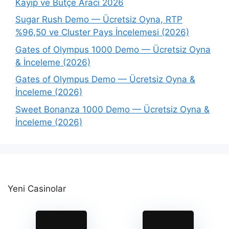
Kayıp ve Bütçe Aracı 2026
Sugar Rush Demo — Ücretsiz Oyna, RTP
%96,50 ve Cluster Pays İncelemesi (2026)
Gates of Olympus 1000 Demo — Ücretsiz Oyna
& İnceleme (2026)
Gates of Olympus Demo — Ücretsiz Oyna &
İnceleme (2026)
Sweet Bonanza 1000 Demo — Ücretsiz Oyna &
İnceleme (2026)
Yeni Casinolar