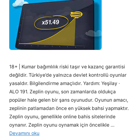
18+ | Kumar bağımlılık riski taşır ve kazanç garantisi
değildir. Türkiye’de yalnızca devlet kontrollü oyunlar
yasaldır. Bilgilendirme amaçlıdır. Yardım: Yeşilay ·
ALO 191. Zeplin oyunu, son zamanlarda oldukça
popüler hale gelen bir şans oyunudur. Oyunun amacı,
zeplinin patlamadan önce en yüksek bahsi yapmaktır.
Zeplin oyunu, genellikle online bahis sitelerinde
oynanır. Zeplin oyunu oynamak için öncelikle …
Devamını oku