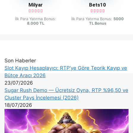
Milyar
Bets10
İlk Para Yatırma Bonus:
İlk Para Yatırma Bonus:
5000
8.000 TL
TL Bonus
Son Haberler
Slot Kayıp Hesaplayıcı: RTP’ye Göre Teorik Kayıp ve
Bütçe Aracı 2026
23/07/2026
Sugar Rush Demo — Ücretsiz Oyna, RTP %96,50 ve
Cluster Pays İncelemesi (2026)
18/07/2026