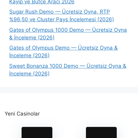
Kayıp ve Bütçe Aracı 2026
Sugar Rush Demo — Ücretsiz Oyna, RTP
%96,50 ve Cluster Pays İncelemesi (2026)
Gates of Olympus 1000 Demo — Ücretsiz Oyna
& İnceleme (2026)
Gates of Olympus Demo — Ücretsiz Oyna &
İnceleme (2026)
Sweet Bonanza 1000 Demo — Ücretsiz Oyna &
İnceleme (2026)
Yeni Casinolar