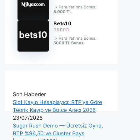
İlk Para Yatırma Bonus:
8.000 TL
Bets10
İlk Para Yatırma Bonus:
5000 TL Bonus
Son Haberler
Slot Kayıp Hesaplayıcı: RTP’ye Göre
Teorik Kayıp ve Bütçe Aracı 2026
23/07/2026
Sugar Rush Demo — Ücretsiz Oyna,
RTP %96,50 ve Cluster Pays