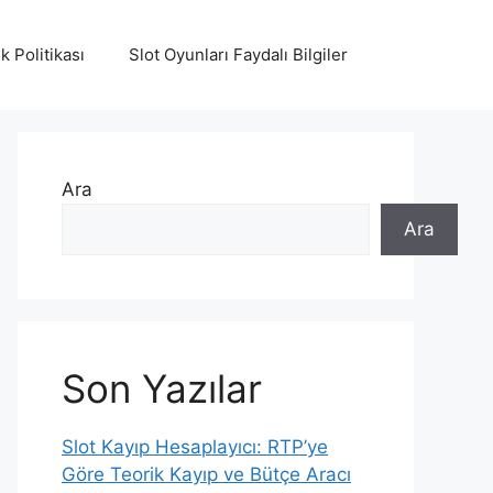
ik Politikası
Slot Oyunları Faydalı Bilgiler
Ara
Ara
Son Yazılar
Slot Kayıp Hesaplayıcı: RTP’ye
Göre Teorik Kayıp ve Bütçe Aracı