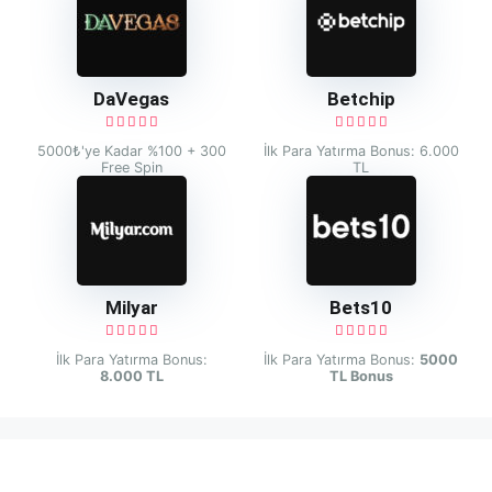
DaVegas
Betchip
5000₺'ye Kadar %100 + 300
İlk Para Yatırma Bonus: 6.000
Free Spin
TL
Milyar
Bets10
İlk Para Yatırma Bonus:
İlk Para Yatırma Bonus:
5000
8.000 TL
TL Bonus